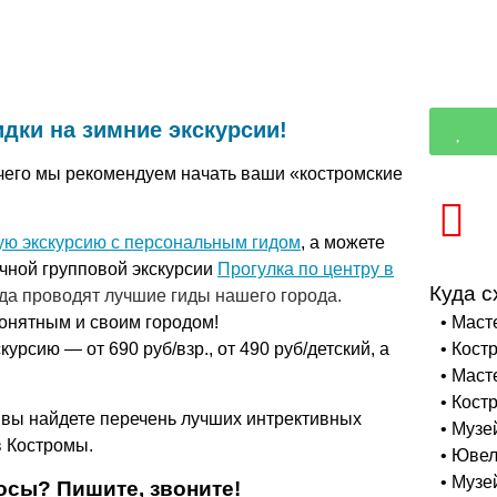
дки на зимние экскурсии!
с чего мы рекомендуем начать ваши «костромские
ю экскурсию с персональным гидом
,
а можете
ичной групповой экскурсии
Прогулка по центру в
Куда с
да проводят лучшие гиды нашего города.
• Маст
 понятным и своим городом!
• Кост
урсию — от 690 руб/взр., от 490 руб/детский, а
• Маст
• Кост
вы найдете перечень лучших интрективных
• Музе
в Костромы.
• Ювел
• Музе
осы? Пишите, звоните!