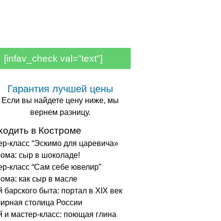
[infav_check val="text"]
Гарантия лучшей цены
Если вы найдете цену ниже, мы
вернем разницу.
ходить в Костроме
ер-класс “Эскимо для царевича»
рома: сыр в шоколаде!
ер-класс “Сам себе ювелир”
рома: как сыр в масле
й барского быта: портал в XIX век
ирная столица России
й и мастер-класс: поющая глина