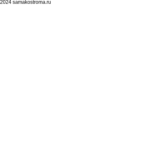
2024 samakostroma.ru
а конфиденциальности