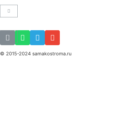
Пользовательское соглашение
Как купить билет
Поиск билета
© 2015-2024 samakostroma.ru
Политика конфиденциальности