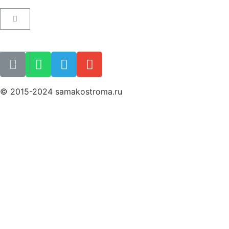
Пользовательское соглашение
Как купить билет
Поиск билета
© 2015-2024 samakostroma.ru
Политика конфиденциальности