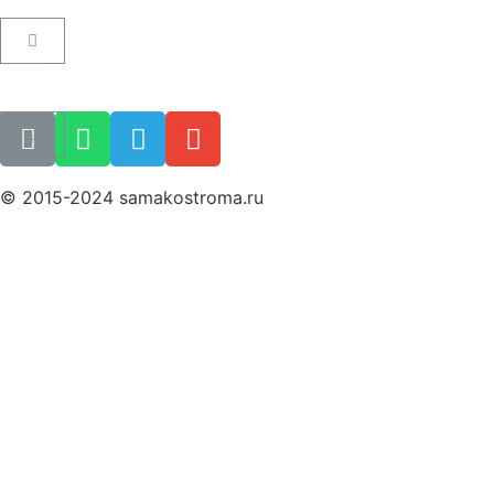
Пользовательское соглашение
Как купить билет
Поиск билета
© 2015-2024 samakostroma.ru
Политика конфиденциальности